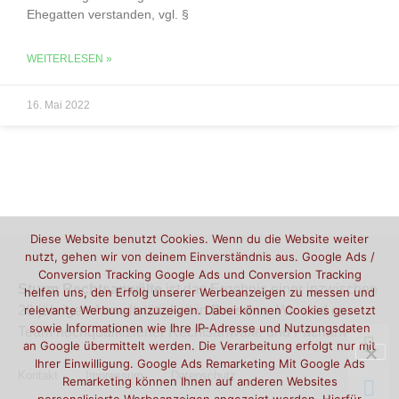
Ehegatten verstanden, vgl. §
WEITERLESEN »
16. Mai 2022
Diese Website benutzt Cookies. Wenn du die Website weiter
nutzt, gehen wir von deinem Einverständnis aus. Google Ads /
Conversion Tracking Google Ads und Conversion Tracking
Sturm Rechtsanwälte
ist das Ergebnis einer inzwischen
helfen uns, den Erfolg unserer Werbeanzeigen zu messen und
20-jährigen Anwaltstätigkeit in
Dresden
. Wir sind ein
relevante Werbung anzuzeigen. Dabei können Cookies gesetzt
sowie Informationen wie Ihre IP-Adresse und Nutzungsdaten
Team hochqualifizierter Rechtsanwälte und Fachanwälte.
an Google übermittelt werden. Die Verarbeitung erfolgt nur mit
Ihrer Einwilligung. Google Ads Remarketing Mit Google Ads
Kontakt
Impressum
Datenschutz
Remarketing können Ihnen auf anderen Websites