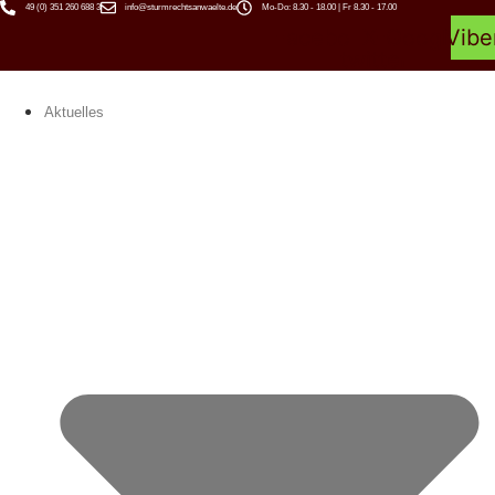
49 (0) 351 260 688 3
info@sturmrechtsanwaelte.de
Mo-Do: 8.30 - 18.00 | Fr 8.30 - 17.00
Facebook
X-
Google
Vibe
twitter
Aktuelles